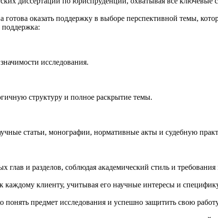
ских диссертаций по юриспруденции, охватывая все ключевые с
а готова оказать поддержку в выборе перспективной темы, кото
 поддержка:
значимости исследования.
огичную структуру и полное раскрытие темы.
учные статьи, монографии, нормативные акты и судебную практ
ных глав и разделов, соблюдая академический стиль и требовани
к каждому клиенту, учитывая его научные интересы и специфик
о понять предмет исследования и успешно защитить свою работу