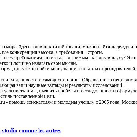
о мира. Здесь, словно в тихой гавани, можно найти надежду и 
 где конкуренция высока, а требования – строги.
а всем требованиям, но и стала значимым вкладом в науку? Этот
тко и логично излагать свои мысли.
атформа, где можно найти консультацию опытных преподавателей
емени, усидчивости и самодисциплины. Обращение к специалиста
ажающая ваши научные взгляды и результаты исследований.
актуальность темы, выявить пробелы в исследованиях и сформу
остичь поставленной цели.
t.ru - помощь соискателям и молодым ученым с 2005 года, Москв
n studio comme les autres