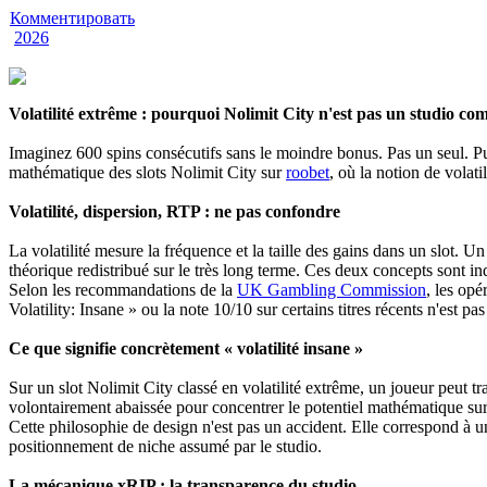
Комментировать
2026
Volatilité extrême : pourquoi Nolimit City n'est pas un studio co
Imaginez 600 spins consécutifs sans le moindre bonus. Pas un seul. P
mathématique des slots Nolimit City sur
roobet
, où la notion de volati
Volatilité, dispersion, RTP : ne pas confondre
La volatilité mesure la fréquence et la taille des gains dans un slot. Un
théorique redistribué sur le très long terme. Ces deux concepts sont in
Selon les recommandations de la
UK Gambling Commission
, les opé
Volatility: Insane » ou la note 10/10 sur certains titres récents n'est p
Ce que signifie concrètement « volatilité insane »
Sur un slot Nolimit City classé en volatilité extrême, un joueur peut
volontairement abaissée pour concentrer le potentiel mathématique su
Cette philosophie de design n'est pas un accident. Elle correspond à un
positionnement de niche assumé par le studio.
La mécanique xRIP : la transparence du studio