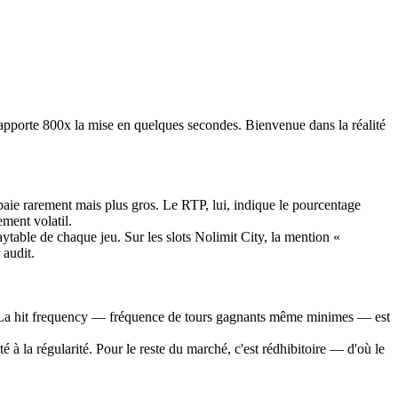
apporte 800x la mise en quelques secondes. Bienvenue dans la réalité
té paie rarement mais plus gros. Le RTP, lui, indique le pourcentage
ement volatil.
aytable de chaque jeu. Sur les slots Nolimit City, la mention «
 audit.
tif. La hit frequency — fréquence de tours gagnants même minimes — est
 à la régularité. Pour le reste du marché, c'est rédhibitoire — d'où le