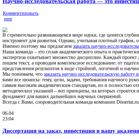
Научно-исследовательская работа — это инвестиц
Комментировать
нир
В стремительно развивающемся мире науки, где ценятся глубин
инструмент для развития. Однако, учитывая плотный график, 
Именно поэтому мы предлагаем
заказать научно-исследователь
Наша команда – это сплав академического опыта и практическ
экспертиза охватывает множество дисциплин. Каждый проект д
пишем текст, а проводим комплексное исследование: от тщате
представления результатов в виде стройной, логичной и научн
Мы понимаем, что
заказать научно исследовательскую работу 
вами все нюансы: тему, цели, задачи, требования научного руко
самым высоким академическим стандартам, но и полностью отв
методических указаний – вот принципы, на которых строится н
фундамент для ваших дальнейших научных свершений.
Всегда с Вами, сопроводительная команда компании Dissertat.r
06.04
23:04
Диссертация на заказ, инвестиция в вашу академ