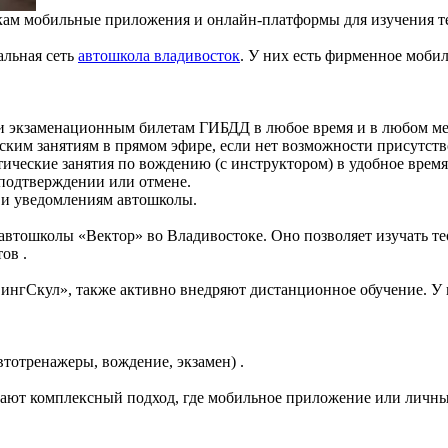
ам мобильные приложения и онлайн-платформы для изучения тео
альная сеть
автошкола владивосток
. У них есть фирменное моби
й и экзаменационным билетам ГИБДД в любое время и в любом ме
ским занятиям в прямом эфире, если нет возможности присутств
ические занятия по вождению (с инструктором) в удобное время,
 подтверждении или отмене.
 и уведомлениям автошколы.
 автошколы «Вектор» во Владивостоке. Оно позволяет изучать т
ов .
нгСкул», также активно внедряют дистанционное обучение. У ни
втотренажеры, вождение, экзамен) .
ают комплексный подход, где мобильное приложение или личный