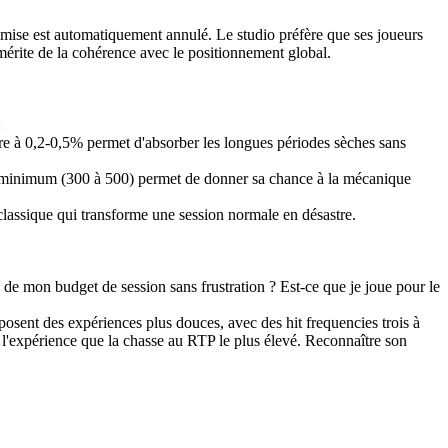
 mise est automatiquement annulé. Le studio préfère que ses joueurs
mérite de la cohérence avec le positionnement global.
:
ndre à 0,2-0,5% permet d'absorber les longues périodes sèches sans
pins minimum (300 à 500) permet de donner sa chance à la mécanique
classique qui transforme une session normale en désastre.
é de mon budget de session sans frustration ? Est-ce que je joue pour le
oposent des expériences plus douces, avec des hit frequencies trois à
e l'expérience que la chasse au RTP le plus élevé. Reconnaître son