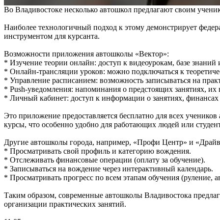
Во Владивостоке несколько автошкол предлагают своим ученик
Наиболее технологичный подход к этому демонстрирует федер
инструментом для курсанта.
Возможности приложения автошколы «Вектор»:
* Изучение теории онлайн: доступ к видеоурокам, базе знани
* Онлайн-трансляции уроков: можно подключаться к теоретиче
* Управление расписанием: возможность записываться на практ
* Push-уведомления: напоминания о предстоящих занятиях, их
* Личный кабинет: доступ к информации о занятиях, финансах
Это приложение предоставляется бесплатно для всех учеников
курсы, что особенно удобно для работающих людей или студент
Другие автошколы города, например, «Профи Центр» и «Драйви
* Просматривать свой профиль и категорию вождения.
* Отслеживать финансовые операции (оплату за обучение).
* Записываться на вождение через интерактивный календарь.
* Просматривать прогресс по всем этапам обучения (руление, а
Таким образом, современные автошколы Владивостока предлаг
организации практических занятий.