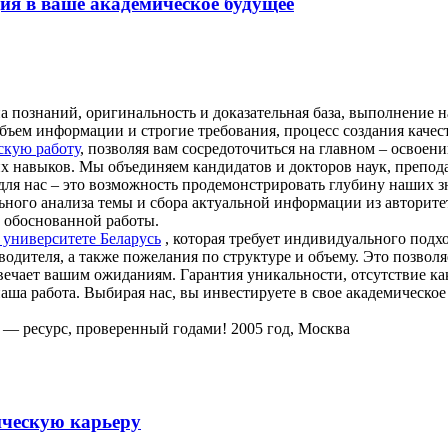
ия в ваше академическое будущее
а познаний, оригинальность и доказательная база, выполнение н
объем информации и строгие требования, процесс создания каче
скую работу
, позволяя вам сосредоточиться на главном – освоен
их навыков. Мы объединяем кандидатов и докторов наук, препод
ля нас – это возможность продемонстрировать глубину наших з
льного анализа темы и сбора актуальной информации из авторит
о обоснованной работы.
в университете Беларусь
, которая требует индивидуального подх
водителя, а также пожелания по структуре и объему. Это позволя
ечает вашим ожиданиям. Гарантия уникальности, отсутствие ка
аша работа. Выбирая нас, вы инвестируете в свое академическое
u — ресурс, проверенный годами! 2005 год, Москва
ическую карьеру