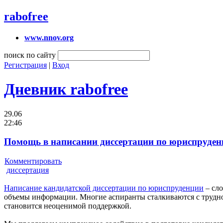
rabofree
www.nnov.org
поиск по сайту
Регистрация
|
Вход
Дневник rabofree
29.06
22:46
Помощь в написании диссертации по юриспруденц
Комментировать
диссертация
Написание кандидатской диссертации по юриспруденции
– сло
объемы информации. Многие аспиранты сталкиваются с трудно
становится неоценимой поддержкой.