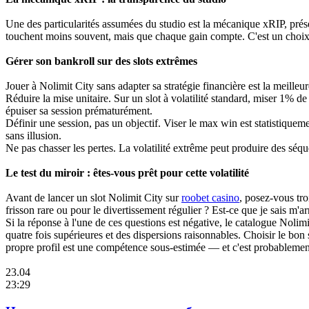
Une des particularités assumées du studio est la mécanique xRIP, prés
touchent moins souvent, mais que chaque gain compte. C'est un choix p
Gérer son bankroll sur des slots extrêmes
Jouer à Nolimit City sans adapter sa stratégie financière est la meille
Réduire la mise unitaire. Sur un slot à volatilité standard, miser 1% d
épuiser sa session prématurément.
Définir une session, pas un objectif. Viser le max win est statistiqu
sans illusion.
Ne pas chasser les pertes. La volatilité extrême peut produire des séq
Le test du miroir : êtes-vous prêt pour cette volatilité
Avant de lancer un slot Nolimit City sur
roobet casino
, posez-vous tro
frisson rare ou pour le divertissement régulier ? Est-ce que je sais m'
Si la réponse à l'une de ces questions est négative, le catalogue Nolim
quatre fois supérieures et des dispersions raisonnables. Choisir le bo
propre profil est une compétence sous-estimée — et c'est probablement 
23.04
23:29