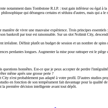
ente notamment dans Tombstone R.I.P. : tout gain inférieur ou égal à la
hilosophique qui dérangera certains et séduira d'autres, mais qui a le 
ure manière de vivre une mauvaise expérience. Trois principes essentiels 
e son bankroll par tour est raisonnable. Sur un slot Nolimit City, desce
ement irréaliste. Définir plutôt un budget de session et un nombre de s
uences perdantes longues. Augmenter la mise pour rattraper est le piège 
is questions honnêtes. Est-ce que je peux accepter de perdre l'intégralit
arrêter même après une grosse perte ?
it City n'est probablement pas adapté à votre profil. D'autres studios pr
n studio en fonction de son tempérament fait davantage pour la qualité d
la première décision intelligente avant tout dépôt.