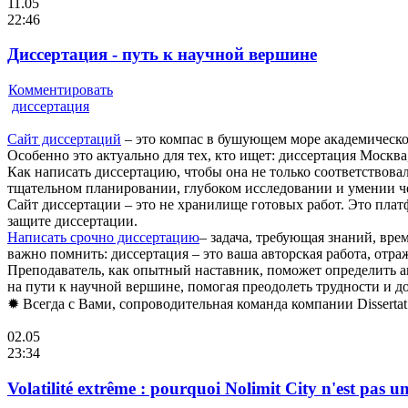
11.05
22:46
Диссертация - путь к научной вершине
Комментировать
диссертация
Сайт диссертаций
– это компас в бушующем море академическог
Особенно это актуально для тех, кто ищет: диссертация Москва,
Как написать диссертацию, чтобы она не только соответствовал
тщательном планировании, глубоком исследовании и умении че
Сайт диссертации – это не хранилище готовых работ. Это пл
защите диссертации.
Написать срочно диссертацию
– задача, требующая знаний, вр
важно помнить: диссертация – это ваша авторская работа, отр
Преподаватель, как опытный наставник, поможет определить 
на пути к научной вершине, помогая преодолеть трудности и д
✹ Всегда с Вами, сопроводительная команда компании Disserta
02.05
23:34
Volatilité extrême : pourquoi Nolimit City n'est pas u