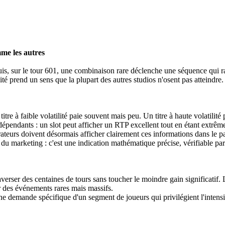
mme les autres
uis, sur le tour 601, une combinaison rare déclenche une séquence qui r
lité prend un sens que la plupart des autres studios n'osent pas atteindre.
 titre à faible volatilité paie souvent mais peu. Un titre à haute volatili
dépendants : un slot peut afficher un RTP excellent tout en étant extrêm
rateurs doivent désormais afficher clairement ces informations dans le p
as du marketing : c'est une indication mathématique précise, vérifiable par
 traverser des centaines de tours sans toucher le moindre gain significa
r des événements rares mais massifs.
e demande spécifique d'un segment de joueurs qui privilégient l'intensité