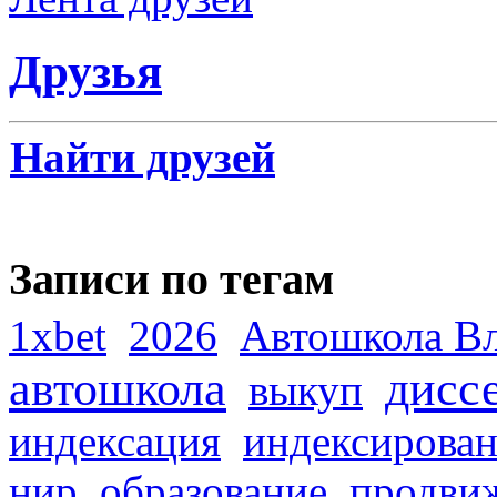
Друзья
Найти друзей
Записи по тегам
1xbet
2026
Автошкола В
автошкола
дисс
выкуп
индексация
индексирова
нир
образование
продви