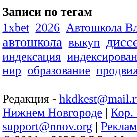
Записи по тегам
1xbet
2026
Автошкола В
автошкола
дисс
выкуп
индексация
индексирова
нир
образование
продви
Редакция -
hkdkest@mail.r
Нижнем Новгороде
|
Кор. 
support@nnov.org
|
Реклам