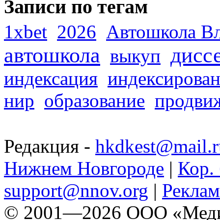
Записи по тегам
1xbet
2026
Автошкола В
автошкола
дисс
выкуп
индексация
индексирова
нир
образование
продви
Редакция -
hkdkest@mail.r
Нижнем Новгороде
|
Кор. 
support@nnov.org
|
Реклам
© 2001—2026 ООО «Медиа 