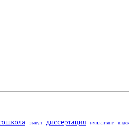
тошкола
диссертация
выкуп
имплантант
инде