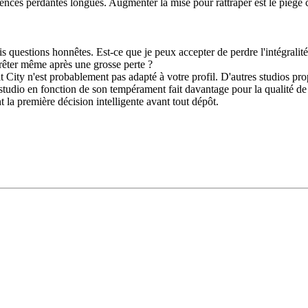
uences perdantes longues. Augmenter la mise pour rattraper est le piège 
is questions honnêtes. Est-ce que je peux accepter de perdre l'intégralit
arrêter même après une grosse perte ?
it City n'est probablement pas adapté à votre profil. D'autres studios pr
n studio en fonction de son tempérament fait davantage pour la qualité d
la première décision intelligente avant tout dépôt.