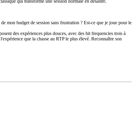
classique qui transforme une session normale en désastre.
é de mon budget de session sans frustration ? Est-ce que je joue pour le
oposent des expériences plus douces, avec des hit frequencies trois à
e l'expérience que la chasse au RTP le plus élevé. Reconnaître son