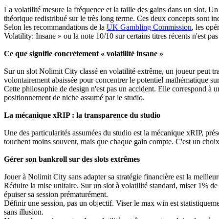
La volatilité mesure la fréquence et la taille des gains dans un slot. Un
théorique redistribué sur le très long terme. Ces deux concepts sont in
Selon les recommandations de la
UK Gambling Commission
, les opé
Volatility: Insane » ou la note 10/10 sur certains titres récents n'est p
Ce que signifie concrètement « volatilité insane »
Sur un slot Nolimit City classé en volatilité extrême, un joueur peut
volontairement abaissée pour concentrer le potentiel mathématique su
Cette philosophie de design n'est pas un accident. Elle correspond à un
positionnement de niche assumé par le studio.
La mécanique xRIP : la transparence du studio
Une des particularités assumées du studio est la mécanique xRIP, prés
touchent moins souvent, mais que chaque gain compte. C'est un choix p
Gérer son bankroll sur des slots extrêmes
Jouer à Nolimit City sans adapter sa stratégie financière est la meille
Réduire la mise unitaire. Sur un slot à volatilité standard, miser 1% d
épuiser sa session prématurément.
Définir une session, pas un objectif. Viser le max win est statistiqu
sans illusion.