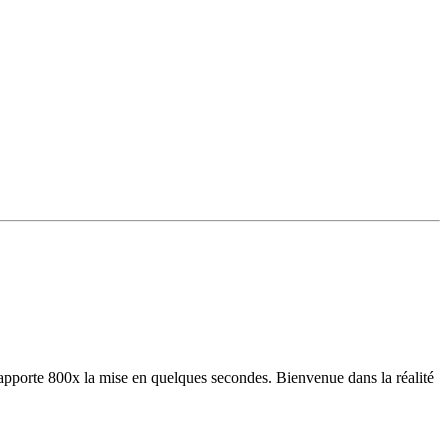
apporte 800x la mise en quelques secondes. Bienvenue dans la réalité